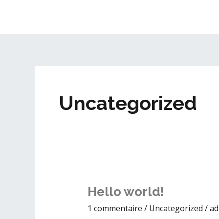
Aller
au
contenu
Uncategorized
Hello
Hello world!
world!
1 commentaire
/
Uncategorized
/
ad